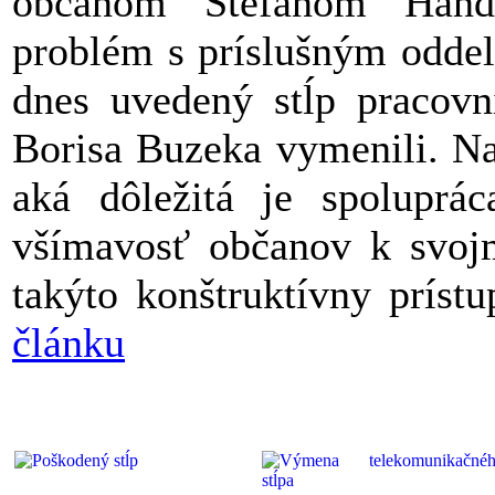
občanom Štefanom Handr
problém s príslušným oddel
dnes uvedený stĺp pracov
Borisa Buzeka vymenili. Na
aká dôležitá je spoluprá
všímavosť občanov k svojm
takýto konštruktívny príst
článku