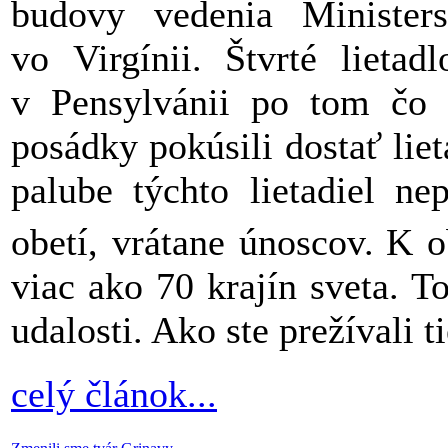
budovy vedenia
Ministe
vo
Virgínii
. Štvrté lietad
v
Pensylvánii
po tom čo sa
posádky pokúsili dostať lie
palube týchto lietadiel ne
obetí, vrátane únoscov.
K ob
viac ako 70 krajín sveta. To
udalosti. Ako ste prežívali t
celý článok...