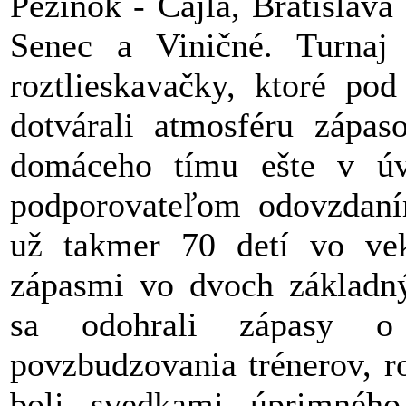
Pezinok - Cajla, Bratislava
Senec a Viničné. Turnaj
roztlieskavačky, ktoré po
dotvárali atmosféru zápas
domáceho tímu ešte v ú
podporovateľom odovzdan
už takmer 70 detí vo ve
zápasmi vo dvoch základný
sa odohrali zápasy o
povzbudzovania trénerov, r
boli svedkami úprimného