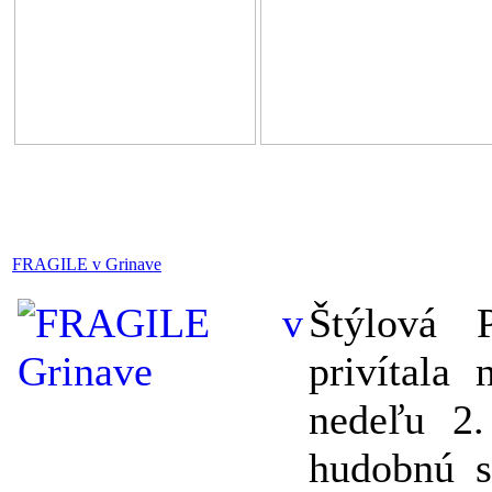
FRAGILE v Grinave
Štýlová 
privítala
nedeľu 2
hudobnú 