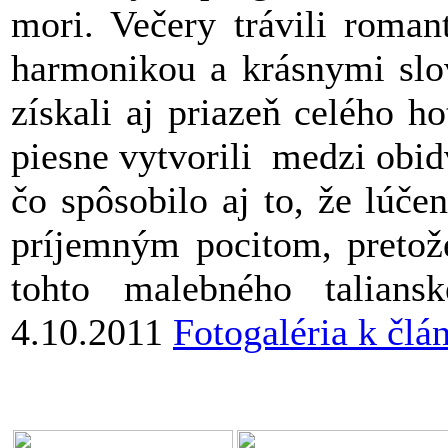
mori. Večery trávili roman
harmonikou a krásnymi slo
získali aj priazeň celého h
piesne vytvorili medzi obid
čo spôsobilo aj to, že lúče
príjemným pocitom, pretože
tohto malebného taliansk
4.10.2011
Fotogaléria k člá