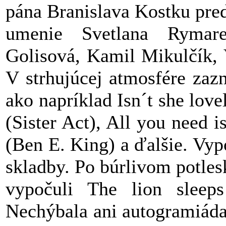
pána Branislava Kostku pred
umenie Svetlana Rymare
Golisová, Kamil Mikulčík, 
V strhujúcej atmosfére zaz
ako napríklad Isn´t she lov
(Sister Act), All you need 
(Ben E. King) a ďalšie. Vyp
skladby. Po búrlivom potles
vypočuli The lion sleeps
Nechýbala ani autogramiáda.