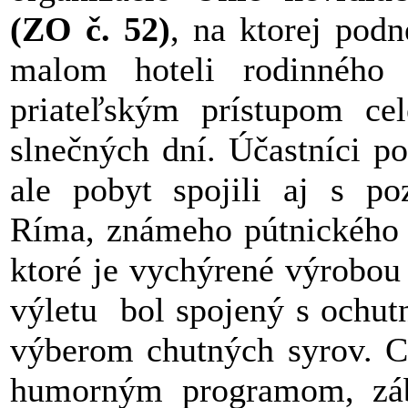
(ZO č. 52)
, na ktorej podn
malom hoteli rodinného
priateľským prístupom cel
slnečných dní. Účastníci p
ale pobyt spojili aj s po
Ríma, známeho pútnického m
ktoré je vychýrené výrobou
výletu bol spojený s ochut
výberom chutných syrov. Cel
humorným programom, zá