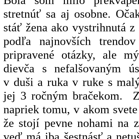
Bola som milo prekvape
stretnúť sa aj osobne. Oč
stáť žena ako vystrihnutá 
podľa najnovších trendo
pripravené otázky, ale mý
dievča s nefalšovaným ú
v duši a ruka v ruke s m
jej 3 ročným bračekom. Za
napriek tomu, v akom svete s
že stojí pevne nohami na z
veď má iba šestnásť a netu