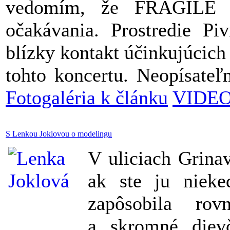
vedomím, že FRAGILE je
očakávania. Prostredie Pi
blízky kontakt účinkujúcic
tohto koncertu. Neopísateľ
Fotogaléria k článku
VIDEO 
S Lenkou Joklovou o modelingu
V uliciach Grinav
ak ste ju nieke
zapôsobila ro
a skromné dievč