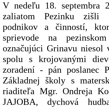
V nedeľu 18. septembra 
zaliatom Pezinku zišli 
podnikov a činností, kto
sprievode na pezinskom
označujúci Grinavu niesol 
spolu s krojovanými diev
zoradení - pán poslanec Ph
Základnej školy s maters
riaditeľa Mgr. Ondreja Ko
JAJOBA, dychová hudba 