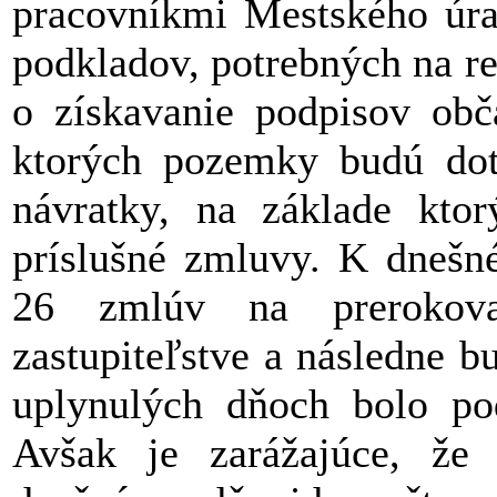
pracovníkmi Mestského úr
podkladov, potrebných na re
o získavanie podpisov obča
ktorých pozemky budú dotk
návratky, na základe kto
príslušné zmluvy. K dnešn
26 zmlúv na prerokov
zastupiteľstve a následne 
uplynulých dňoch bolo pod
Avšak je zarážajúce, že n