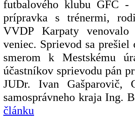
futbalového klubu GFC - r
prípravka s trénermi, ro
VVDP Karpaty venovalo 
veniec. Sprievod sa prešiel
smerom k Mestskému úra
účastníkov sprievodu pán pr
JUDr. Ivan Gašparovič, C
samosprávneho kraja Ing. B
článku