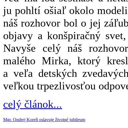
ju pohltí ošiaľ okolo modeli
náš rozhovor bol o jej záľu
objavy a konšpiračný svet,
Navyše celý náš rozhovor
malého Mirka, ktorý kresl
a veľa detských zvedavýc
veľkou trpezlivosťou odpov
celý článok...
Mgr. Ondrej Koreň oslavuje životné jubileum