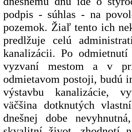
dnešnému dňu ide o štyroc
podpis - súhlas - na povol
pozemok. Žiaľ tento ich ne
predlžuje celú administra
kanalizácii. Po odmietnutí
vyzvaní mestom a v prí
odmietavom postoji, budú i
výstavbu kanalizácie, vy
väčšina dotknutých vlastn
dnešnej dobe nevyhnutná,
skvalitní život, zhodnotí 