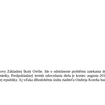
ovy Základnej školy Orešie. Ide o odstránenie problému zatekania d
ietky. Predpokladaný termín odovzdania diela je koniec augusta 2015
j republiky. Aj vďaka dlhodobému úsiliu riaditeľa Ondreja Koreňa bude