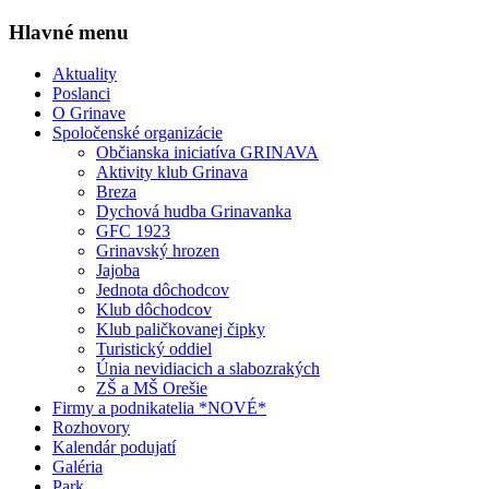
Hlavné menu
Aktuality
Poslanci
O Grinave
Spoločenské organizácie
Občianska iniciatíva GRINAVA
Aktivity klub Grinava
Breza
Dychová hudba Grinavanka
GFC 1923
Grinavský hrozen
Jajoba
Jednota dôchodcov
Klub dôchodcov
Klub paličkovanej čipky
Turistický oddiel
Únia nevidiacich a slabozrakých
ZŠ a MŠ Orešie
Firmy a podnikatelia *NOVÉ*
Rozhovory
Kalendár podujatí
Galéria
Park