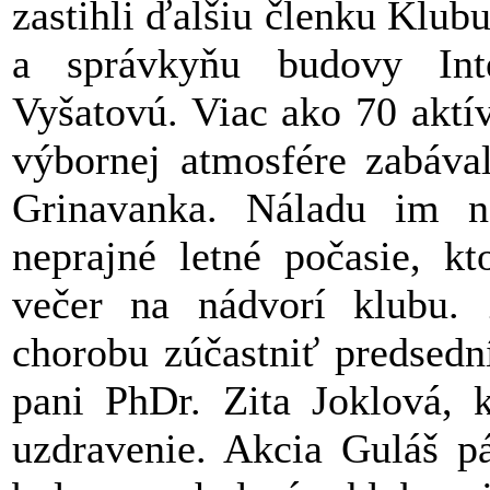
zastihli ďalšiu členku Klub
a správkyňu budovy Int
Vyšatovú. Viac ako 70 aktí
výbornej atmosfére zabáva
Grinavanka. Náladu im n
neprajné letné počasie, kt
večer na nádvorí klubu. 
chorobu zúčastniť predsed
pani PhDr. Zita Joklová, k
uzdravenie. Akcia Guláš p