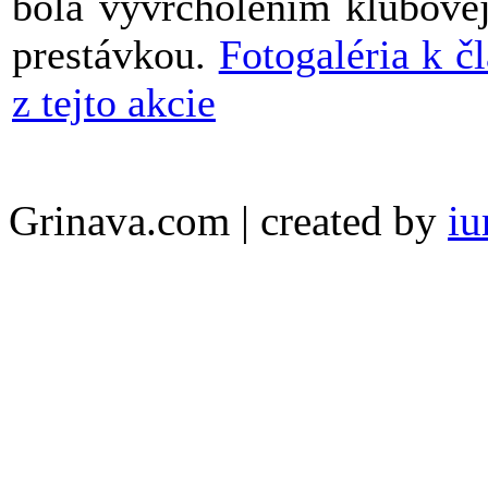
bola vyvrcholením klubovej
prestávkou.
Fotogaléria k č
z tejto akcie
Grinava.com | created by
iu