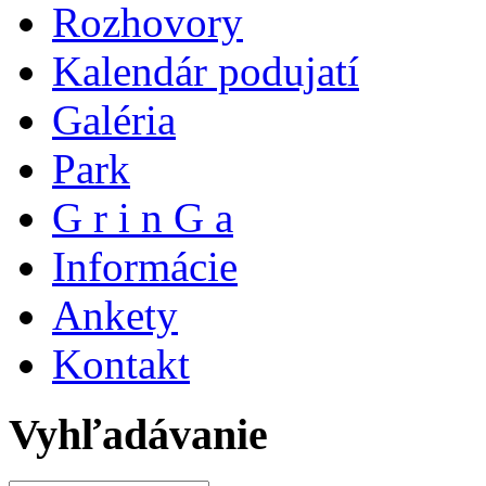
Rozhovory
Kalendár podujatí
Galéria
Park
G r i n G a
Informácie
Ankety
Kontakt
Vyhľadávanie