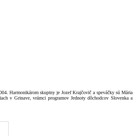
004. Harmonikárom skupiny je Jozef Krajčovič a speváčky sú Mária
tiach v Grinave, vrámci programov Jednoty dôchodcov Slovenka a