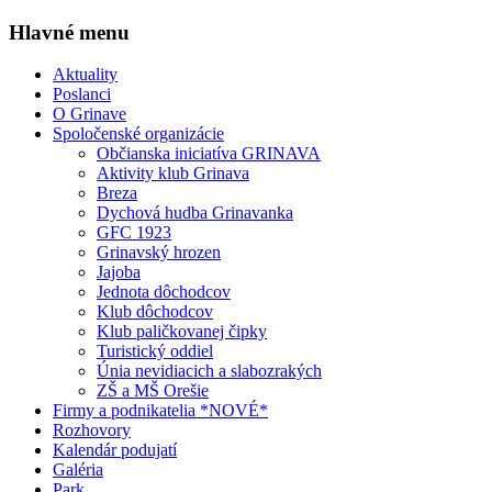
Hlavné menu
Aktuality
Poslanci
O Grinave
Spoločenské organizácie
Občianska iniciatíva GRINAVA
Aktivity klub Grinava
Breza
Dychová hudba Grinavanka
GFC 1923
Grinavský hrozen
Jajoba
Jednota dôchodcov
Klub dôchodcov
Klub paličkovanej čipky
Turistický oddiel
Únia nevidiacich a slabozrakých
ZŠ a MŠ Orešie
Firmy a podnikatelia *NOVÉ*
Rozhovory
Kalendár podujatí
Galéria
Park