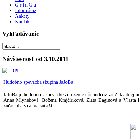
G r i n G a
Informácie
Ankety
Kontakt
Vyhľadávanie
Návštevnosť od 3.10.2011
Hudobno-spevácka skupina JaJoBa
JaJoBa je hudobno - spevácke združenie dôchodcov zo Základnej o
Anna Mlyneková, Božena Krajčíriková, Zlata Baginová a Vlasta 
zúčastnila sa aj na súťaži.