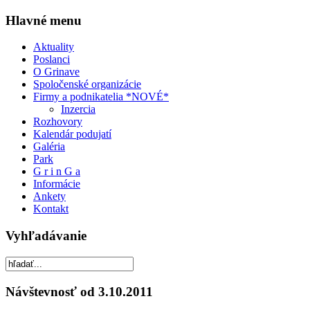
Hlavné menu
Aktuality
Poslanci
O Grinave
Spoločenské organizácie
Firmy a podnikatelia *NOVÉ*
Inzercia
Rozhovory
Kalendár podujatí
Galéria
Park
G r i n G a
Informácie
Ankety
Kontakt
Vyhľadávanie
Návštevnosť od 3.10.2011