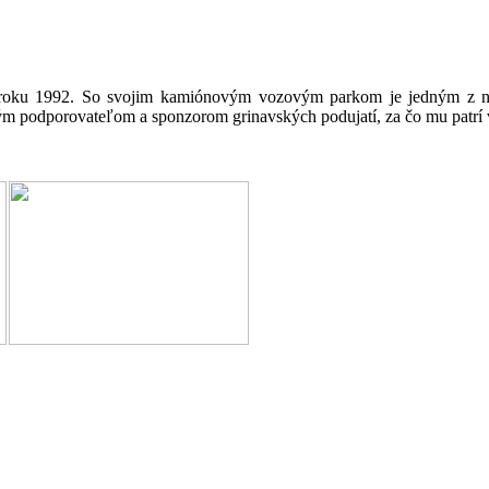
d roku 1992. So svojim kamiónovým vozovým parkom je jedným z naj
avým podporovateľom a sponzorom grinavských podujatí, za čo mu patr