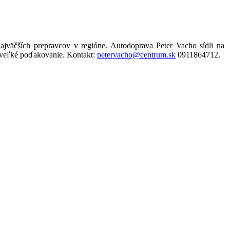
väčších prepravcov v regióne. Autodoprava Peter Vacho sídli na
í veľké poďakovanie. Kontakt:
petervacho@centrum.sk
0911864712.