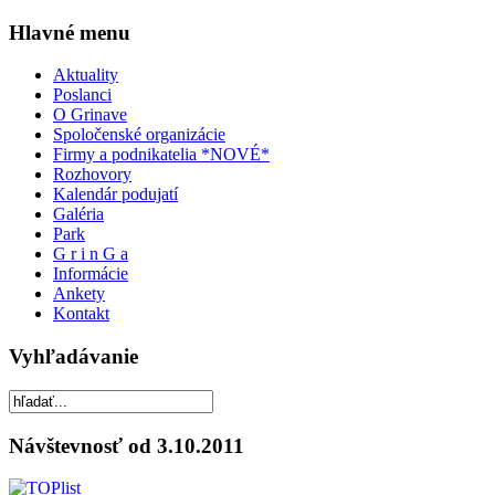
Hlavné menu
Aktuality
Poslanci
O Grinave
Spoločenské organizácie
Firmy a podnikatelia *NOVÉ*
Rozhovory
Kalendár podujatí
Galéria
Park
G r i n G a
Informácie
Ankety
Kontakt
Vyhľadávanie
Návštevnosť od 3.10.2011