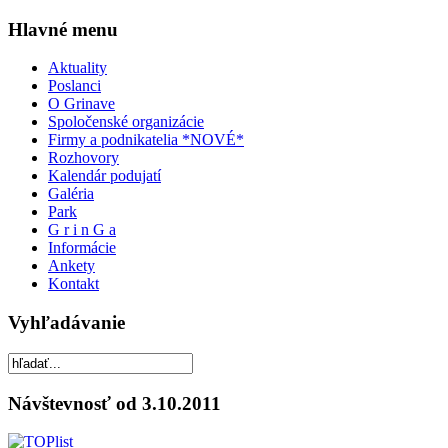
Hlavné menu
Aktuality
Poslanci
O Grinave
Spoločenské organizácie
Firmy a podnikatelia *NOVÉ*
Rozhovory
Kalendár podujatí
Galéria
Park
G r i n G a
Informácie
Ankety
Kontakt
Vyhľadávanie
Návštevnosť od 3.10.2011