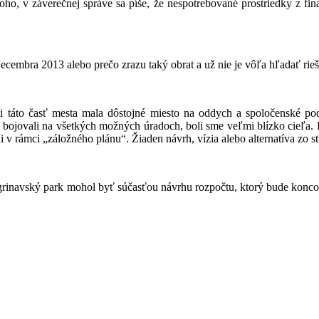
ho, v záverečnej správe sa píše, že nespotrebované prostriedky z fin
ecembra 2013 alebo prečo zrazu taký obrat a už nie je vôľa hľadať rieš
i táto časť mesta mala dôstojné miesto na oddych a spoločenské po
e bojovali na všetkých možných úradoch, boli sme veľmi blízko cieľa.
i v rámci „záložného plánu“. Žiaden návrh, vízia alebo alternatíva zo s
by grinavský park mohol byť súčasťou návrhu rozpočtu, ktorý bude konc