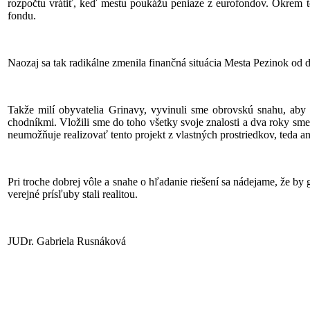
rozpočtu vrátiť, keď mestu poukážu peniaze z eurofondov. Okrem to
fondu.
Naozaj sa tak radikálne zmenila finančná situácia Mesta Pezinok od d
Takže milí obyvatelia Grinavy, vyvinuli sme obrovskú snahu, aby 
chodníkmi. Vložili sme do toho všetky svoje znalosti a dva roky sm
neumožňuje realizovať tento projekt z vlastných prostriedkov, teda an
Pri troche dobrej vôle a snahe o hľadanie riešení sa nádejame, že 
verejné prísľuby stali realitou.
JUDr. Gabriela Rusnáková