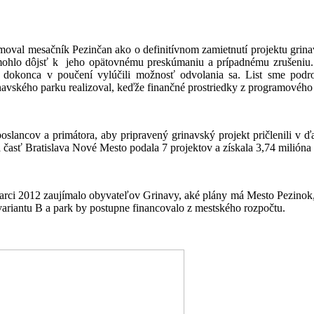
oval mesačník Pezinčan ako o definitívnom zamietnutí projektu grinav
mohlo dôjsť k jeho opätovnému preskúmaniu a prípadnému zrušeniu. Na
, dokonca v poučení vylúčili možnosť odvolania sa. List sme podro
rinavského parku realizoval, keďže finančné prostriedky z programovéh
poslancov a primátora, aby pripravený grinavský projekt pričlenili v
á časť Bratislava Nové Mesto podala 7 projektov a získala 3,74 milióna 
 marci 2012 zaujímalo obyvateľov Grinavy, aké plány má Mesto Pezinok,
variantu B a park by postupne financovalo z mestského rozpočtu.