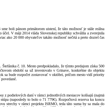
 sme boli pánom primátorom uistení, že táto možnosť je stále reálna
o účel. V máji 2014 vláda Slovenskej republiky schválila a zverejnila
viac ako 20 000 obyvateľov takáto možnosť nečrtá a preto dozrel čas
. Štefánika č. 10. Mesto predpokladalo, že týmto predajom získa 500
počtovom období sa už investovalo v Grinave, konkrétne do objektu
ok sa bude rozpočet zostavovať v októbri, pričom mesto vidí priority
í povedané.
y z podielových daní v rámci jednotlivých mesiacov kolísajú (najmä
 stúpa (naposledy to bolo o 71 779€). Rozpočtová rezerva ku koncu
bnovu strechy v rámci projektu ISRMO, teda táto suma by sa mala do