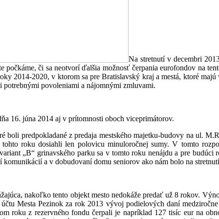
Na stretnutí v decembri 2013
šte počkáme, či sa neotvorí ďalšia možnosť čerpania eurofondov na tent
oky 2014-2020, v ktorom sa pre Bratislavský kraj a mestá, ktoré majú 
mi potrebnými povoleniami a nájomnými zmluvami.
dňa 16. júna 2014 aj v prítomnosti oboch viceprimátorov.
ré boli predpokladané z predaja mestského majetku-budovy na ul. M.R
i tohto roku dosiahli len polovicu minuloročnej sumy. V tomto roz
 variant „B“ grinavského parku sa v tomto roku nenájdu a pre budúci r
aní komunikácií a v dobudovaní domu seniorov ako nám bolo na stretnut
ajúca, nakoľko tento objekt mesto nedokáže predať už 8 rokov. Výnos
 účtu Mesta Pezinok za rok 2013 vývoj podielových daní medziročne
 tom roku z rezervného fondu čerpali je napríklad 127 tisíc eur na o