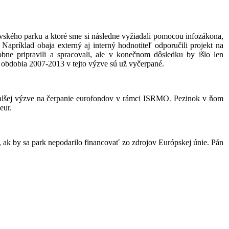
ského parku a ktoré sme si následne vyžiadali
pomocou infozákona,
príklad obaja externý aj interný hodnotiteľ odporučili projekt na
bne pripravili a spracovali, ale v konečnom dôsledku by išlo len
o obdobia 2007-2013 v tejto výzve sú už vyčerpané.
 ďalšej výzve na čerpanie eurofondov v rámci ISRMO
.
Pezinok v ňom
eur.
 ak by sa park nepodarilo financovať zo zdrojov Európskej únie. Pán