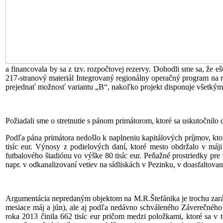
a financovala by sa z tzv. rozpočtovej rezervy. Dohodli sme sa, že e
217-stranový materiál Integrovaný regionálny operačný program na r
prejednať možnosť variantu „B“, nakoľko projekt disponuje všetký
Požiadali sme o stretnutie s pánom primátorom, ktoré sa uskutočnilo 
Podľa pána primátora nedošlo k naplneniu kapitálových príjmov, kto
tisíc eur. Výnosy z podielových daní, ktoré mesto obdržalo v máj
futbalového štadiónu vo výške 80 tisíc eur. Peňažné prostriedky pre
napr. v odkanalizovaní vetiev na sídliskách v Pezinku, v doasfaltov
Argumentácia nepredaným objektom na M.R.Štefánika je trochu zaráž
mesiace máj a jún), ale aj podľa nedávno schváleného Záverečného
roka 2013 činila 662 tisíc eur pričom medzi položkami, ktoré sa v