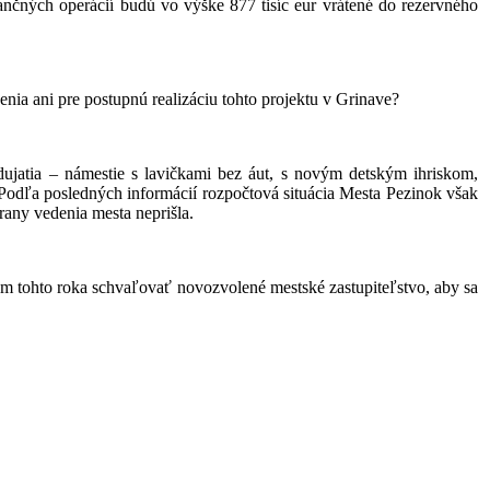
ančných operácií budú vo výške 877 tisíc eur vrátené do rezervného
enia ani pre postupnú realizáciu tohto projektu v Grinave?
dujatia – námestie s lavičkami bez áut, s novým detským ihriskom,
 Podľa posledných informácií rozpočtová situácia Mesta Pezinok však
trany vedenia mesta neprišla.
om tohto roka schvaľovať novozvolené mestské zastupiteľstvo, aby sa