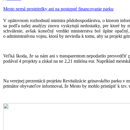
Mesto nemá prostriedky ani na postupné financovanie parku
V opätovnom rozhodnutí ministra pôdohospodárstva, o ktorom inform
sa podľa našej analýzy znovu vyskytujú nedostatky, pre ktoré by 
schválenie, avšak konečný verdikt ministerstva bol úplne opačný
o administratívnu vojnu, ktorá by neviedla k tomu, aby sa projekt g
Veľká škoda, že sa nám ani s transparentom nepodarilo presvedčiť 
podával 4 projekty a získal na ne 2,21 milióna eur. Napríklad mestsk
Na verejnej prezentácii projektu Revitalizácie grinavského parku v
primátor obyvateľov informoval, že Mesto by mohlo pristúpiť k tzv. 