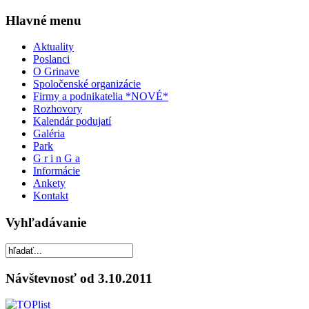
Hlavné menu
Aktuality
Poslanci
O Grinave
Spoločenské organizácie
Firmy a podnikatelia *NOVÉ*
Rozhovory
Kalendár podujatí
Galéria
Park
G r i n G a
Informácie
Ankety
Kontakt
Vyhľadávanie
Návštevnosť od 3.10.2011