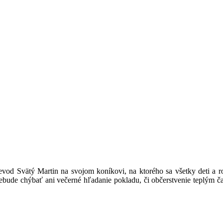
vod Svätý Martin na svojom koníkovi, na ktorého sa všetky deti a ro
ebude chýbať ani večerné hľadanie pokladu, či občerstvenie teplým ča