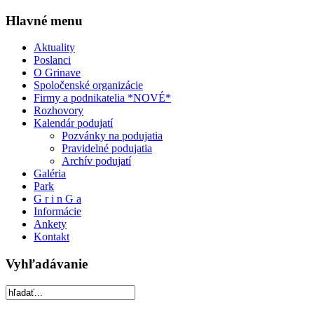
Hlavné menu
Aktuality
Poslanci
O Grinave
Spoločenské organizácie
Firmy a podnikatelia *NOVÉ*
Rozhovory
Kalendár podujatí
Pozvánky na podujatia
Pravidelné podujatia
Archív podujatí
Galéria
Park
G r i n G a
Informácie
Ankety
Kontakt
Vyhľadávanie