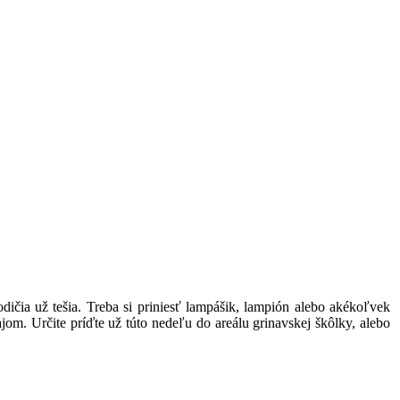
dičia už tešia. Treba si priniesť lampášik, lampión alebo akékoľvek
jom. Určite príďte už túto nedeľu do areálu grinavskej škôlky, alebo