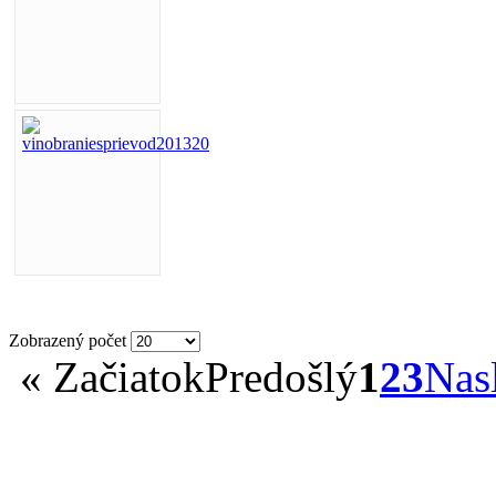
Zobrazený počet
«
Začiatok
Predošlý
1
2
3
Nas